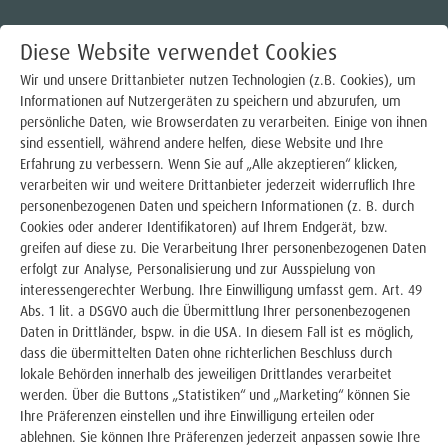
Diese Website verwendet Cookies
Wir und unsere Drittanbieter nutzen Technologien (z.B. Cookies), um
Informationen auf Nutzergeräten zu speichern und abzurufen, um
persönliche Daten, wie Browserdaten zu verarbeiten. Einige von ihnen
Strom
sind essentiell, während andere helfen, diese Website und Ihre
Erfahrung zu verbessern. Wenn Sie auf „Alle akzeptieren“ klicken,
Gas
verarbeiten wir und weitere Drittanbieter jederzeit widerruflich Ihre
GRUND- UND
personenbezogenen Daten und speichern Informationen (z. B. durch
Wärme
Cookies oder anderer Identifikatoren) auf Ihrem Endgerät, bzw.
ERSATZVERSORGUNG
greifen auf diese zu. Die Verarbeitung Ihrer personenbezogenen Daten
Trinkwasser
erfolgt zur Analyse, Personalisierung und zur Ausspielung von
interessengerechter Werbung. Ihre Einwilligung umfasst gem. Art. 49
Abs. 1 lit. a DSGVO auch die Übermittlung Ihrer personenbezogenen
E-Mobilität
Daten in Drittländer, bspw. in die USA. In diesem Fall ist es möglich,
dass die übermittelten Daten ohne richterlichen Beschluss durch
Photovoltaik
lokale Behörden innerhalb des jeweiligen Drittlandes verarbeitet
werden. Über die Buttons „Statistiken“ und „Marketing“ können Sie
Über uns
Ihre Präferenzen einstellen und ihre Einwilligung erteilen oder
ablehnen. Sie können Ihre Präferenzen jederzeit anpassen sowie Ihre