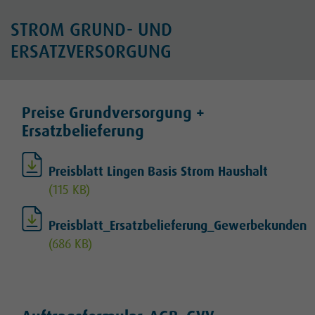
Planauskunft
STROM GRUND- UND
ERSATZVERSORGUNG
Hausanschluss
Technische Anträge
Preise Grundversorgung +
Einspeiseanlage
Ersatzbelieferung
Für unsere Marktpartner
Preisblatt Lingen Basis Strom Haushalt
(115 KB)
Kontakt
Preisblatt_Ersatzbelieferung_Gewerbekunden
Karriere
(686 KB)
Kundenportal
Netz