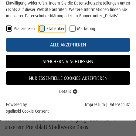
Einwilligung widerrufen, indem Sie die Datenschutzeinstellungen unten
Für die Region
rechts auf dieser Website aufrufen. Weitere Informationen finden Sie
in unserer Datenschutzerklärung oder im Banner unter „Details“.
Für das Klima
Präferenzen
Statistiken
Marketing
Online Service und Formulare
ALLE AKZEPTIEREN
Mit unserm Stadtwerke Lingen Basis Tarif bieten wir
Kundenportal
Ihnen Strom gemäß der Verordnung über die
Allgemeinen Bedingungen für die Grundversorgung von
Energie- und Wasserversorgung
SPEICHERN & SCHLIESSEN
Haushaltskunden mit Elektrizität aus dem
Grund- und Ersatzversorgung
Niederspannungsnetz (StromGVV) an.
NUR ESSENTIELLE COOKIES AKZEPTIEREN
Sollte Ihr aktueller Energieversorger für die Belieferung
Anmeldung
Details
mit Strom ausfallen, springen die Stadtwerke Lingen
Abmeldung
im Rahmen der Ersatzversorgung automatisch und
Powered by
Impressum
|
Datenschutz
sofort für Sie ein. Ausführliche und transparente
sgalinski Cookie Consent
Zählerstände melden
Informationen zur Grundversorgung finden Sie in
unserem Preisblatt Stadtwerke Basis.
Rechnung einfach erklärt