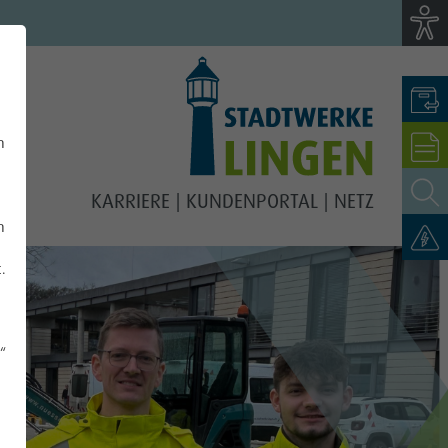
n
KARRIERE
KUNDENPORTAL
NETZ
n
t.
“