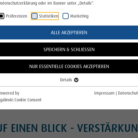
atenschutzerklärung oder im Banner unter „Details“.
Präferenzen
Statistiken
Marketing
ALLE AKZEPTIEREN
SPEICHERN & SCHLIESSEN
KARRIERE BEI UNS
NUR ESSENTIELLE COOKIES AKZEPTIEREN
Details
Powered by
Impressum
|
Datenschut
galinski Cookie Consent
UF EINEN BLICK - VERSTÄRKU