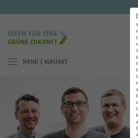
W
Strom
D
Gas
S
Wärme
j
MENÜ
KONTAKT
|
I
Trinkwasser
E
D
i
E-Mobilität
b
Photovoltaik
o
D
Über uns
k
a
E
Stadtwerke Lingen GmbH
a