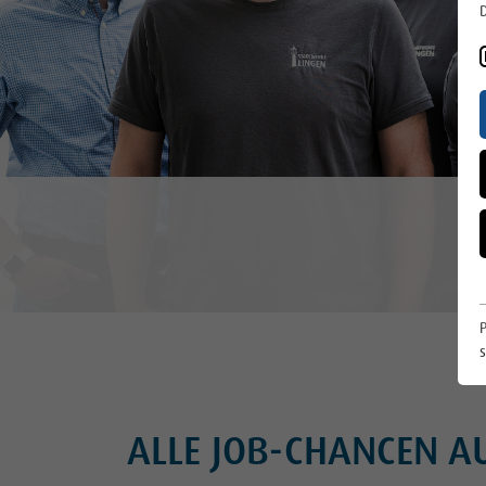
D
Wirtschaftsbetriebe Lingen GmbH
Karriere
Ansprechpartner
Störung
MeinLingen App
News
Für die Region
s
Für das Klima
Online Service und Formulare
ALLE JOB-CHANCEN A