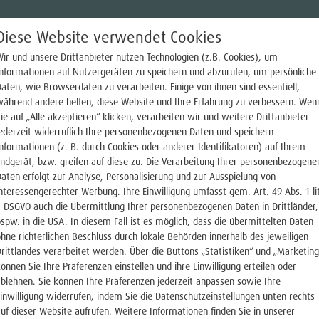
Diese Website verwendet Cookies
ir und unsere Drittanbieter nutzen Technologien (z.B. Cookies), um
Informationen auf Nutzergeräten zu speichern und abzurufen, um persönliche
aten, wie Browserdaten zu verarbeiten. Einige von ihnen sind essentiell,
während andere helfen, diese Website und Ihre Erfahrung zu verbessern. Wen
ie auf „Alle akzeptieren“ klicken, verarbeiten wir und weitere Drittanbieter
ederzeit widerruflich Ihre personenbezogenen Daten und speichern
nformationen (z. B. durch Cookies oder anderer Identifikatoren) auf Ihrem
ndgerät, bzw. greifen auf diese zu. Die Verarbeitung Ihrer personenbezogene
aten erfolgt zur Analyse, Personalisierung und zur Ausspielung von
nteressengerechter Werbung. Ihre Einwilligung umfasst gem. Art. 49 Abs. 1 li
a DSGVO auch die Übermittlung Ihrer personenbezogenen Daten in Drittländer,
spw. in die USA. In diesem Fall ist es möglich, dass die übermittelten Daten
hne richterlichen Beschluss durch lokale Behörden innerhalb des jeweiligen
rittlandes verarbeitet werden. Über die Buttons „Statistiken“ und „Marketing
önnen Sie Ihre Präferenzen einstellen und ihre Einwilligung erteilen oder
blehnen. Sie können Ihre Präferenzen jederzeit anpassen sowie Ihre
inwilligung widerrufen, indem Sie die Datenschutzeinstellungen unten rechts
uf dieser Website aufrufen. Weitere Informationen finden Sie in unserer