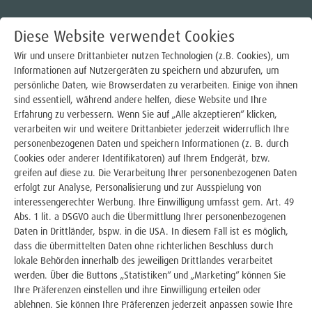
Diese Website verwendet Cookies
Wir und unsere Drittanbieter nutzen Technologien (z.B. Cookies), um
Informationen auf Nutzergeräten zu speichern und abzurufen, um
persönliche Daten, wie Browserdaten zu verarbeiten. Einige von ihnen
Strom
sind essentiell, während andere helfen, diese Website und Ihre
Erfahrung zu verbessern. Wenn Sie auf „Alle akzeptieren“ klicken,
Gas
verarbeiten wir und weitere Drittanbieter jederzeit widerruflich Ihre
personenbezogenen Daten und speichern Informationen (z. B. durch
Wärme
Cookies oder anderer Identifikatoren) auf Ihrem Endgerät, bzw.
greifen auf diese zu. Die Verarbeitung Ihrer personenbezogenen Daten
Trinkwasser
erfolgt zur Analyse, Personalisierung und zur Ausspielung von
interessengerechter Werbung. Ihre Einwilligung umfasst gem. Art. 49
Abs. 1 lit. a DSGVO auch die Übermittlung Ihrer personenbezogenen
E-Mobilität
Daten in Drittländer, bspw. in die USA. In diesem Fall ist es möglich,
Luftaufnahme Innovation Center in Lingen
dass die übermittelten Daten ohne richterlichen Beschluss durch
Photovoltaik
lokale Behörden innerhalb des jeweiligen Drittlandes verarbeitet
werden. Über die Buttons „Statistiken“ und „Marketing“ können Sie
Photovoltaik-Produkte
Ihre Präferenzen einstellen und ihre Einwilligung erteilen oder
ablehnen. Sie können Ihre Präferenzen jederzeit anpassen sowie Ihre