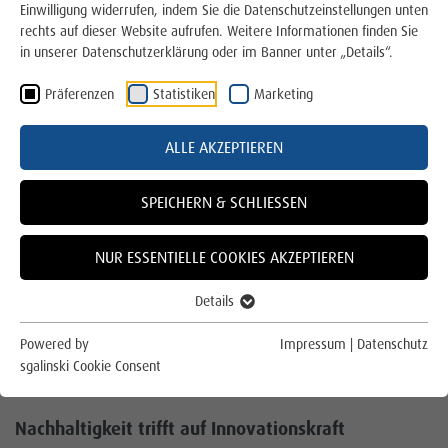
Photovoltaik-Anfrage stellen
Einwilligung widerrufen, indem Sie die Datenschutzeinstellungen unten
rechts auf dieser Website aufrufen. Weitere Informationen finden Sie
GROSSE PHOTOVOLTAIKANLAGE FÜR R
in unserer Datenschutzerklärung oder im Banner unter „Details“.
Balkonkraftwerke
OSEN GROUP
Präferenzen
Statistiken
Marketing
Großprojekt Rosen Group
2 Megawatt Solarenergie - Gemeinsam geplant.
Regional umgesetzt. Nachhaltig wirksam.
ALLE AKZEPTIEREN
Kommunale Dächer
Mit der erfolgreichen Realisierung einer
Über uns
SPEICHERN & SCHLIESSEN
leistungsstarken Photovoltaikanlage auf dem Gelände
der ROSEN Group haben die Stadtwerke Lingen
Für die Region
NUR ESSENTIELLE COOKIES AKZEPTIEREN
gemeinsam mit ROSEN ein klares Zeichen für
nachhaltige Energieversorgung aus der Region gesetzt.
Für das Klima
Details
Das Projekt zeigt, wie regionale Partnerschaften
Großes bewirken können: sauberer Strom, gesenkte
Online Service und Formulare
Powered by
Impressum
|
Datenschutz
CO₂-Emissionen und eine zukunftssichere Versorgung –
sgalinski Cookie Consent
direkt dort, wo Menschen leben und arbeiten.
Kontakt
Nachhaltigkeit trifft auf Innovationskraft