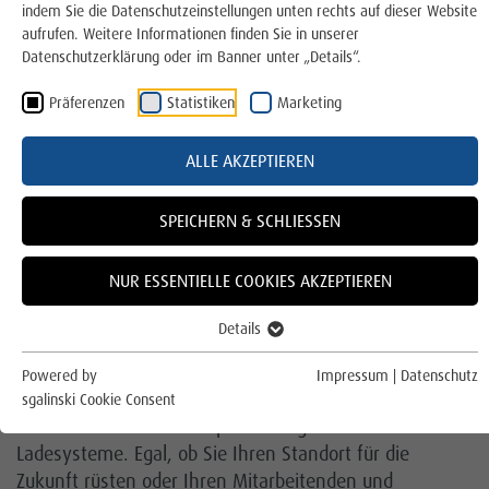
E-Mobilität für Unternehmen
indem Sie die Datenschutzeinstellungen unten rechts auf dieser Website
aufrufen. Weitere Informationen finden Sie in unserer
Datenschutzerklärung oder im Banner unter „Details“.
Photovoltaik
Präferenzen
Statistiken
Marketing
Über uns
ALLE AKZEPTIEREN
Für die Region
ZUKUNFT GEMEINSAM GESTALTEN
Für das Klima
SPEICHERN & SCHLIESSEN
Gestalten Sie die Mobilitätswende aktiv mit! Durch den
Einsatz von Elektrofahrzeugen reduzieren Sie
Online Service und Formulare
Emissionen, schonen die Umwelt und senken
NUR ESSENTIELLE COOKIES AKZEPTIEREN
gleichzeitig Ihre Betriebskosten.
Details
Kontakt
Individuelle Ladelösungen für Ihr Unternehmen
Powered by
Impressum
|
Datenschutz
Die Stadtwerke Lingen bieten Ihnen als verlässlicher
Karriere
sgalinski Cookie Consent
Partner individuelle Komplettlösungen für
Kundenportal
Ladesysteme. Egal, ob Sie Ihren Standort für die
Zukunft rüsten oder Ihren Mitarbeitenden und