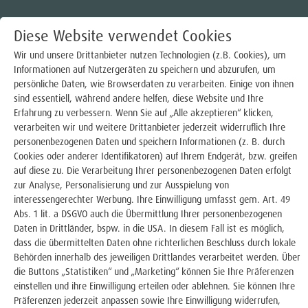
Diese Website verwendet Cookies
Wir und unsere Drittanbieter nutzen Technologien (z.B. Cookies), um
Informationen auf Nutzergeräten zu speichern und abzurufen, um
persönliche Daten, wie Browserdaten zu verarbeiten. Einige von ihnen
Strom
sind essentiell, während andere helfen, diese Website und Ihre
Erfahrung zu verbessern. Wenn Sie auf „Alle akzeptieren“ klicken,
Gas
verarbeiten wir und weitere Drittanbieter jederzeit widerruflich Ihre
E-MOBILITÄT FÜR
personenbezogenen Daten und speichern Informationen (z. B. durch
Wärme
Cookies oder anderer Identifikatoren) auf Ihrem Endgerät, bzw. greifen
UNTERNEHMEN
auf diese zu. Die Verarbeitung Ihrer personenbezogenen Daten erfolgt
Trinkwasser
zur Analyse, Personalisierung und zur Ausspielung von
interessengerechter Werbung. Ihre Einwilligung umfasst gem. Art. 49
Abs. 1 lit. a DSGVO auch die Übermittlung Ihrer personenbezogenen
E-Mobilität
Daten in Drittländer, bspw. in die USA. In diesem Fall ist es möglich,
dass die übermittelten Daten ohne richterlichen Beschluss durch lokale
Laden zuhause - Wallbox
Behörden innerhalb des jeweiligen Drittlandes verarbeitet werden. Über
die Buttons „Statistiken“ und „Marketing“ können Sie Ihre Präferenzen
Laden unterwegs
einstellen und ihre Einwilligung erteilen oder ablehnen. Sie können Ihre
Präferenzen jederzeit anpassen sowie Ihre Einwilligung widerrufen,