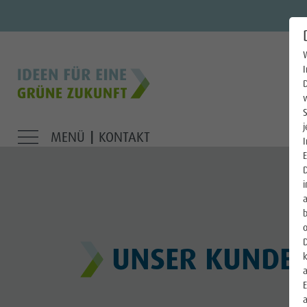
W
Strom
D
Gas
S
Wärme
j
MENÜ
KONTAKT
|
I
Trinkwasser
E
D
i
E-Mobilität
b
Photovoltaik
o
D
UNSER KUNDE
Über uns
k
a
E
Für die Region
a