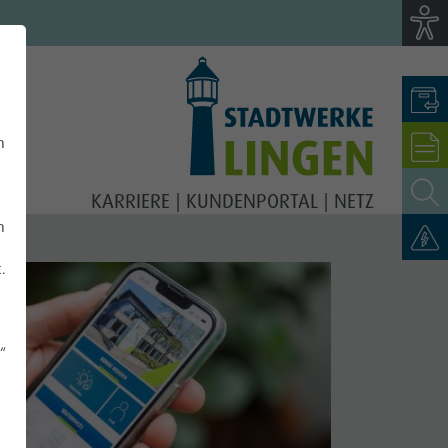
n
KARRIERE
KUNDENPORTAL
NETZ
n
t.
“