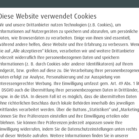
Diese Website verwendet Cookies
ir und unsere Drittanbieter nutzen Technologien (z.B. Cookies), um
Informationen auf Nutzergeräten zu speichern und abzurufen, um persönliche
aten, wie Browserdaten zu verarbeiten. Einige von ihnen sind essentiell,
während andere helfen, diese Website und Ihre Erfahrung zu verbessern. Wen
ie auf „Alle akzeptieren“ klicken, verarbeiten wir und weitere Drittanbieter
ederzeit widerruflich Ihre personenbezogenen Daten und speichern
nformationen (z. B. durch Cookies oder anderer Identifikatoren) auf Ihrem
ndgerät, bzw. greifen auf diese zu. Die Verarbeitung Ihrer personenbezogene
aten erfolgt zur Analyse, Personalisierung und zur Ausspielung von
nteressengerechter Werbung. Ihre Einwilligung umfasst gem. Art. 49 Abs. 1 li
a DSGVO auch die Übermittlung Ihrer personenbezogenen Daten in Drittländer,
spw. in die USA. In diesem Fall ist es möglich, dass die übermittelten Daten
hne richterlichen Beschluss durch lokale Behörden innerhalb des jeweiligen
rittlandes verarbeitet werden. Über die Buttons „Statistiken“ und „Marketing
NPORTAL
önnen Sie Ihre Präferenzen einstellen und ihre Einwilligung erteilen oder
blehnen. Sie können Ihre Präferenzen jederzeit anpassen sowie Ihre
inwilligung widerrufen, indem Sie die Datenschutzeinstellungen unten rechts
uf dieser Website aufrufen. Weitere Informationen finden Sie in unserer