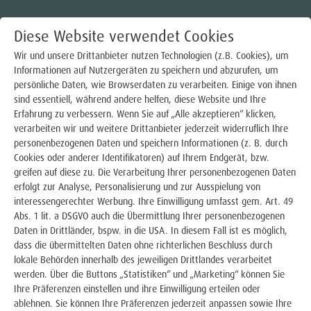
Diese Website verwendet Cookies
Wir und unsere Drittanbieter nutzen Technologien (z.B. Cookies), um
Informationen auf Nutzergeräten zu speichern und abzurufen, um
persönliche Daten, wie Browserdaten zu verarbeiten. Einige von ihnen
Strom
sind essentiell, während andere helfen, diese Website und Ihre
Erfahrung zu verbessern. Wenn Sie auf „Alle akzeptieren“ klicken,
Stromtarife für Haushaltskunden
verarbeiten wir und weitere Drittanbieter jederzeit widerruflich Ihre
STROM FÜR IHRE
personenbezogenen Daten und speichern Informationen (z. B. durch
Stromtarife für Gewerbekunden
Cookies oder anderer Identifikatoren) auf Ihrem Endgerät, bzw.
WÄRMEPUMPE
greifen auf diese zu. Die Verarbeitung Ihrer personenbezogenen Daten
Dynamische Stromtarife
erfolgt zur Analyse, Personalisierung und zur Ausspielung von
interessengerechter Werbung. Ihre Einwilligung umfasst gem. Art. 49
Strom für Ihre Wärmepumpe
Abs. 1 lit. a DSGVO auch die Übermittlung Ihrer personenbezogenen
Daten in Drittländer, bspw. in die USA. In diesem Fall ist es möglich,
dass die übermittelten Daten ohne richterlichen Beschluss durch
Smart Meter & Messstellenbetrieb
lokale Behörden innerhalb des jeweiligen Drittlandes verarbeitet
werden. Über die Buttons „Statistiken“ und „Marketing“ können Sie
Steuerbare Verbrauchseinrichtungen §14a
Ihre Präferenzen einstellen und ihre Einwilligung erteilen oder
ablehnen. Sie können Ihre Präferenzen jederzeit anpassen sowie Ihre