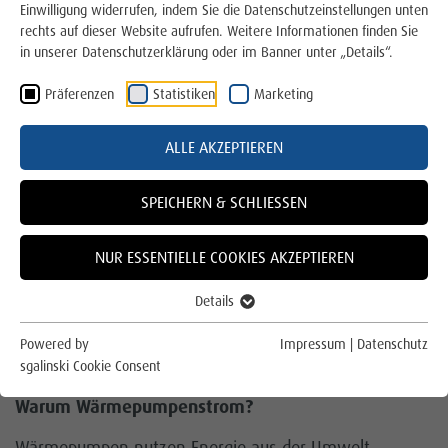
Wie ziehen Sie richtig um?
Einwilligung widerrufen, indem Sie die Datenschutzeinstellungen unten
rechts auf dieser Website aufrufen. Weitere Informationen finden Sie
Gas
in unserer Datenschutzerklärung oder im Banner unter „Details“.
Präferenzen
Statistiken
Marketing
Wärme
WÄRMEPUMPENSTROM FÜR ZUHAUSE
Trinkwasser
ALLE AKZEPTIEREN
E-Mobilität
Wärmepumpenstrom – nachhaltig heizen, clever
SPEICHERN & SCHLIESSEN
sparen
Photovoltaik
NUR ESSENTIELLE COOKIES AKZEPTIEREN
Setzen Sie auf eine moderne Heizlösung, die Umwelt
und Budget gleichermaßen schont. Mit unserem
Über uns
Details
speziell entwickelten Wärmepumpenstrom profitieren
Für die Region
Sie von attraktiven Tarifen, die optimal auf den Betrieb
Powered by
Impressum
|
Datenschutz
Ihrer Wärmepumpe abgestimmt sind.
sgalinski Cookie Consent
Für das Klima
Warum Wärmepumpenstrom?
Online Service und Formulare