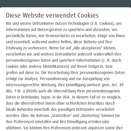
Diese Website verwendet Cookies
Wir und unsere Drittanbieter nutzen Technologien (z.B. Cookies), um
Informationen auf Nutzergeräten zu speichern und abzurufen, um
persönliche Daten, wie Browserdaten zu verarbeiten. Einige von ihnen
Strom
sind essentiell, während andere helfen, diese Website und Ihre
Erfahrung zu verbessern. Wenn Sie auf „Alle akzeptieren“ klicken,
Gas
verarbeiten wir und weitere Drittanbieter jederzeit widerruflich Ihre
HAUSANSCHLUSS
personenbezogenen Daten und speichern Informationen (z. B. durch
Wärme
Cookies oder anderer Identifikatoren) auf Ihrem Endgerät, bzw.
greifen auf diese zu. Die Verarbeitung Ihrer personenbezogenen Daten
Trinkwasser
erfolgt zur Analyse, Personalisierung und zur Ausspielung von
interessengerechter Werbung. Ihre Einwilligung umfasst gem. Art. 49
Abs. 1 lit. a DSGVO auch die Übermittlung Ihrer personenbezogenen
E-Mobilität
Daten in Drittländer, bspw. in die USA. In diesem Fall ist es möglich,
dass die übermittelten Daten ohne richterlichen Beschluss durch
Photovoltaik
lokale Behörden innerhalb des jeweiligen Drittlandes verarbeitet
werden. Über die Buttons „Statistiken“ und „Marketing“ können Sie
Über uns
Ihre Präferenzen einstellen und ihre Einwilligung erteilen oder
ablehnen. Sie können Ihre Präferenzen jederzeit anpassen sowie Ihre