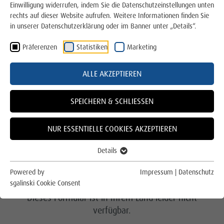
Einwilligung widerrufen, indem Sie die Datenschutzeinstellungen unten
Für die Region
rechts auf dieser Website aufrufen. Weitere Informationen finden Sie
in unserer Datenschutzerklärung oder im Banner unter „Details“.
Für das Klima
Präferenzen
Statistiken
Marketing
Online Service und Formulare
Mit dem folgendem Online-Formular können Sie Ihren
ALLE AKZEPTIEREN
Hausanschluss für Strom, Gas, Wasser und Wärme
Kundenportal
beantragen. Einfach ausfüllen, verlangte Anhänge
beifügen (Grundriss, Lageplan, ggf.
Energie- und Wasserversorgung
SPEICHERN & SCHLIESSEN
Leistungsaufstellung) und absenden.Vielen Dank.
Grund- und Ersatzversorgung
NUR ESSENTIELLE COOKIES AKZEPTIEREN
Anmeldung
Details
Abmeldung
ZUGRIFF VERWEIGERT
Powered by
Impressum
|
Datenschutz
sgalinski Cookie Consent
Zählerstände melden
Dieses Formular ist in Ihrem Land leider nicht
verfügbar.
Rechnung einfach erklärt