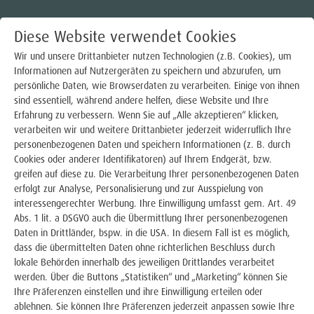
Diese Website verwendet Cookies
Wir und unsere Drittanbieter nutzen Technologien (z.B. Cookies), um
Informationen auf Nutzergeräten zu speichern und abzurufen, um
persönliche Daten, wie Browserdaten zu verarbeiten. Einige von ihnen
Strom
sind essentiell, während andere helfen, diese Website und Ihre
Erfahrung zu verbessern. Wenn Sie auf „Alle akzeptieren“ klicken,
Stromtarife für Haushaltskunden
verarbeiten wir und weitere Drittanbieter jederzeit widerruflich Ihre
VIELEN DANK
personenbezogenen Daten und speichern Informationen (z. B. durch
Stromtarife für Gewerbekunden
Cookies oder anderer Identifikatoren) auf Ihrem Endgerät, bzw.
greifen auf diese zu. Die Verarbeitung Ihrer personenbezogenen Daten
Dynamische Stromtarife
erfolgt zur Analyse, Personalisierung und zur Ausspielung von
interessengerechter Werbung. Ihre Einwilligung umfasst gem. Art. 49
Strom für Ihre Wärmepumpe
Abs. 1 lit. a DSGVO auch die Übermittlung Ihrer personenbezogenen
Daten in Drittländer, bspw. in die USA. In diesem Fall ist es möglich,
dass die übermittelten Daten ohne richterlichen Beschluss durch
Smart Meter & Messstellenbetrieb
lokale Behörden innerhalb des jeweiligen Drittlandes verarbeitet
werden. Über die Buttons „Statistiken“ und „Marketing“ können Sie
Steuerbare Verbrauchseinrichtungen §14a
Ihre Präferenzen einstellen und ihre Einwilligung erteilen oder
ablehnen. Sie können Ihre Präferenzen jederzeit anpassen sowie Ihre