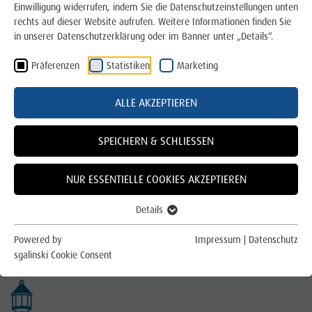
Wie ziehen Sie richtig um?
Einwilligung widerrufen, indem Sie die Datenschutzeinstellungen unten
rechts auf dieser Website aufrufen. Weitere Informationen finden Sie
Gas
in unserer Datenschutzerklärung oder im Banner unter „Details“.
Präferenzen
Statistiken
Marketing
Wärme
VIELEN DANK FÜR IHRE ANFRAGE ZUM
Trinkwasser
ALLE AKZEPTIEREN
DYNAMISCHEN STROMTARIF.
E-Mobilität
SPEICHERN & SCHLIESSEN
Ihre Angaben sind erfolgreich übermittelt worden.
Photovoltaik
Unsere Fachabteilung prüft Ihre Anfrage und meldet
NUR ESSENTIELLE COOKIES AKZEPTIEREN
sich bei Ihnen.
Über uns
Details
Für die Region
Powered by
Impressum
|
Datenschutz
sgalinski Cookie Consent
Für das Klima
Online Service und Formulare