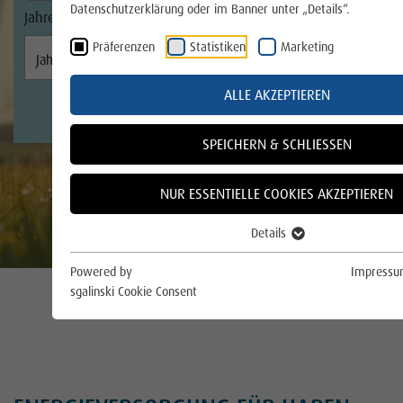
Wie ziehen Sie richtig um?
Datenschutzerklärung oder im Banner unter „Details“.
Gas
Präferenzen
Statistiken
Marketing
Wärme
ALLE AKZEPTIEREN
Trinkwasser
SPEICHERN & SCHLIESSEN
E-Mobilität
NUR ESSENTIELLE COOKIES AKZEPTIEREN
Photovoltaik
Details
Über uns
Powered by
Impress
sgalinski Cookie Consent
Für die Region
Für das Klima
Online Service und Formulare