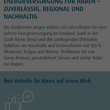
ENERGIEVERSORGUNG FÜR HAREN –
ZUVERLÄSSIG, REGIONAL UND
NACHHALTIG
Kontakt
Karriere
Die Stadtwerke Lingen stehen seit Jahrzehnten für eine
sichere Energieversorgung im Emsland. Auch in der
Kundenportal
Stadt Haren (Ems) und den umliegenden Ortsteilen
beliefern wir Haushalte und Unternehmen mit 100 %
Netz
Ökostrom, Erdgas und Wärme. Profitieren Sie von
fairen Preisen, persönlichem Service und echter Nähe
zur Region.
Ihre Vorteile für Haren auf einen Blick