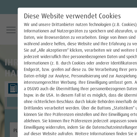
Diese Website verwendet Cookies
Wir und unsere Drittanbieter nutzen Technologien (z.B. Cookies
Informationen auf Nutzergeräten zu speichern und abzurufen, 
Strom
Daten, wie Browserdaten zu verarbeiten. Einige von ihnen sind e
während andere helfen, diese Website und Ihre Erfahrung zu v
Sie auf „Alle akzeptieren“ klicken, verarbeiten wir und weitere 
Stromtarife für Haushaltskunden
jederzeit widerruflich Ihre personenbezogenen Daten und speic
IHR STROMANBIETER FÜR
Informationen (z. B. durch Cookies oder anderer Identifikatoren
Stromtarife für Gewerbekunden
Endgerät, bzw. greifen auf diese zu. Die Verarbeitung Ihrer pe
HAREN
Daten erfolgt zur Analyse, Personalisierung und zur Ausspielung
Dynamische Stromtarife
interessengerechter Werbung. Ihre Einwilligung umfasst gem. Art
a DSGVO auch die Übermittlung Ihrer personenbezogenen Daten i
Strom für Ihre Wärmepumpe
bspw. in die USA. In diesem Fall ist es möglich, dass die überm
ohne richterlichen Beschluss durch lokale Behörden innerhalb de
Drittlandes verarbeitet werden. Über die Buttons „Statistiken“
Smart Meter & Messstellenbetrieb
können Sie Ihre Präferenzen einstellen und ihre Einwilligung ert
ablehnen. Sie können Ihre Präferenzen jederzeit anpassen sowie
Steuerbare Verbrauchseinrichtungen §14a
Einwilligung widerrufen, indem Sie die Datenschutzeinstellunge
auf dieser Website aufrufen. Weitere Informationen finden Sie i