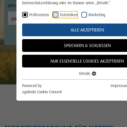
Wie ziehen Sie richtig um?
Datenschutzerklärung oder im Banner unter „Details“.
Gas
Präferenzen
Statistiken
Marketing
Wärme
ALLE AKZEPTIEREN
Trinkwasser
SPEICHERN & SCHLIESSEN
E-Mobilität
NUR ESSENTIELLE COOKIES AKZEPTIEREN
Photovoltaik
Details
Über uns
Powered by
Impress
sgalinski Cookie Consent
Für die Region
Für das Klima
Online Service und Formulare