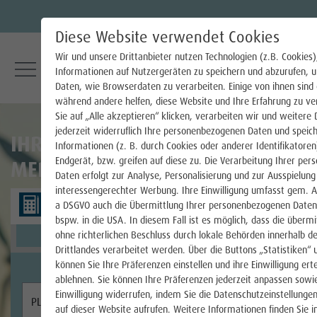
Diese Website verwendet Cookies
Wir und unsere Drittanbieter nutzen Technologien (z.B. Cookies
Informationen auf Nutzergeräten zu speichern und abzurufen, 
Strom
Daten, wie Browserdaten zu verarbeiten. Einige von ihnen sind e
während andere helfen, diese Website und Ihre Erfahrung zu v
Sie auf „Alle akzeptieren“ klicken, verarbeiten wir und weitere 
Stromtarife für Haushaltskunden
jederzeit widerruflich Ihre personenbezogenen Daten und speic
IHR STOMANBIETER FÜR
Informationen (z. B. durch Cookies oder anderer Identifikatoren
Stromtarife für Gewerbekunden
Endgerät, bzw. greifen auf diese zu. Die Verarbeitung Ihrer pe
MEPPEN
Daten erfolgt zur Analyse, Personalisierung und zur Ausspielung
Dynamische Stromtarife
interessengerechter Werbung. Ihre Einwilligung umfasst gem. Art
a DSGVO auch die Übermittlung Ihrer personenbezogenen Daten i
Strom für Ihre Wärmepumpe
bspw. in die USA. In diesem Fall ist es möglich, dass die überm
ohne richterlichen Beschluss durch lokale Behörden innerhalb de
Drittlandes verarbeitet werden. Über die Buttons „Statistiken“
Smart Meter & Messstellenbetrieb
können Sie Ihre Präferenzen einstellen und ihre Einwilligung ert
ablehnen. Sie können Ihre Präferenzen jederzeit anpassen sowie
Steuerbare Verbrauchseinrichtungen §14a
Einwilligung widerrufen, indem Sie die Datenschutzeinstellunge
auf dieser Website aufrufen. Weitere Informationen finden Sie i