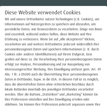
Diese Website verwendet Cookies
Wir und unsere Drittanbieter nutzen Technologien (z.B. Cookies), um
Informationen auf Nutzergeräten zu speichern und abzurufen, um
persönliche Daten, wie Browserdaten zu verarbeiten. Einige von ihnen
Strom
sind essentiell, während andere helfen, diese Website und Ihre
Erfahrung zu verbessern. Wenn Sie auf „Alle akzeptieren“ klicken,
Gas
verarbeiten wir und weitere Drittanbieter jederzeit widerruflich Ihre
VERMESSUNGSTECHNIKER
personenbezogenen Daten und speichern Informationen (z. B. durch
Wärme
Cookies oder anderer Identifikatoren) auf Ihrem Endgerät, bzw.
(M/W/D)
greifen auf diese zu. Die Verarbeitung Ihrer personenbezogenen Daten
Trinkwasser
erfolgt zur Analyse, Personalisierung und zur Ausspielung von
interessengerechter Werbung. Ihre Einwilligung umfasst gem. Art. 49
Abs. 1 lit. a DSGVO auch die Übermittlung Ihrer personenbezogenen
E-Mobilität
Daten in Drittländer, bspw. in die USA. In diesem Fall ist es möglich,
dass die übermittelten Daten ohne richterlichen Beschluss durch
Photovoltaik
lokale Behörden innerhalb des jeweiligen Drittlandes verarbeitet
werden. Über die Buttons „Statistiken“ und „Marketing“ können Sie
Über uns
Ihre Präferenzen einstellen und ihre Einwilligung erteilen oder
ablehnen. Sie können Ihre Präferenzen jederzeit anpassen sowie Ihre