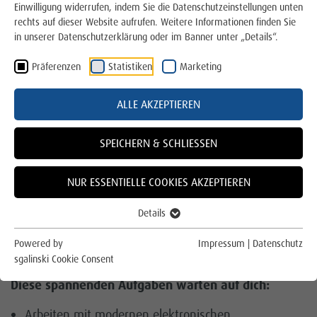
Einwilligung widerrufen, indem Sie die Datenschutzeinstellungen unten
Stadtwerke Lingen GmbH
rechts auf dieser Website aufrufen. Weitere Informationen finden Sie
in unserer Datenschutzerklärung oder im Banner unter „Details“.
Wirtschaftsbetriebe Lingen GmbH
Präferenzen
Statistiken
Marketing
Karriere
ALLE AKZEPTIEREN
Du suchst eine abwechslungsreiche Ausbildung? Der
Ansprechpartner
Wechsel zwischen Büro und Außendienst ist genau
Störung
dein Ding? Du findest Grafiken und das Arbeiten mit
SPEICHERN & SCHLIESSEN
elektronischen Geräten spannend? Zudem möchtest du
MeinLingen App
Zukunft gestalten und die Chance nutzen, an der
NUR ESSENTIELLE COOKIES AKZEPTIEREN
Energiewende mitzuwirken? Dann passt der Beruf
News
„Vermessungstechniker"(m/w/d)
vielleicht genau zu
Details
dir!
Für die Region
Powered by
Impressum
|
Datenschutz
sgalinski Cookie Consent
Für das Klima
Diese spannenden Aufgaben warten auf dich:
Online Service und Formulare
Arbeiten mit modernen elektronischen