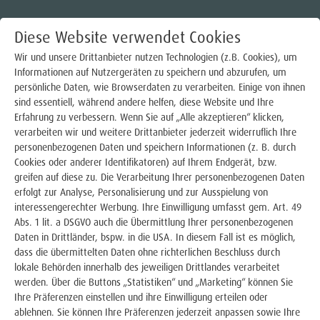
Diese Website verwendet Cookies
Wir und unsere Drittanbieter nutzen Technologien (z.B. Cookies), um
Informationen auf Nutzergeräten zu speichern und abzurufen, um
persönliche Daten, wie Browserdaten zu verarbeiten. Einige von ihnen
Strom
sind essentiell, während andere helfen, diese Website und Ihre
Erfahrung zu verbessern. Wenn Sie auf „Alle akzeptieren“ klicken,
Gas
verarbeiten wir und weitere Drittanbieter jederzeit widerruflich Ihre
BALKONKRAFTWERKE
personenbezogenen Daten und speichern Informationen (z. B. durch
Wärme
Cookies oder anderer Identifikatoren) auf Ihrem Endgerät, bzw.
greifen auf diese zu. Die Verarbeitung Ihrer personenbezogenen Daten
Trinkwasser
erfolgt zur Analyse, Personalisierung und zur Ausspielung von
interessengerechter Werbung. Ihre Einwilligung umfasst gem. Art. 49
Abs. 1 lit. a DSGVO auch die Übermittlung Ihrer personenbezogenen
E-Mobilität
Daten in Drittländer, bspw. in die USA. In diesem Fall ist es möglich,
dass die übermittelten Daten ohne richterlichen Beschluss durch
Photovoltaik
lokale Behörden innerhalb des jeweiligen Drittlandes verarbeitet
werden. Über die Buttons „Statistiken“ und „Marketing“ können Sie
Photovoltaik-Produkte
Ihre Präferenzen einstellen und ihre Einwilligung erteilen oder
ablehnen. Sie können Ihre Präferenzen jederzeit anpassen sowie Ihre