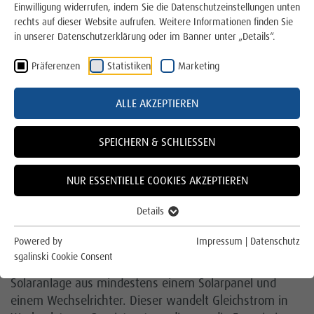
Photovoltaik-Anfrage stellen
Einwilligung widerrufen, indem Sie die Datenschutzeinstellungen unten
rechts auf dieser Website aufrufen. Weitere Informationen finden Sie
in unserer Datenschutzerklärung oder im Banner unter „Details“.
Balkonkraftwerke
Präferenzen
Statistiken
Marketing
Großprojekt Rosen Group
FUNKTIONSWEISE EINES
ALLE AKZEPTIEREN
Kommunale Dächer
BALKONKRAFTWERKES
Über uns
In Zeiten steigender Energiepreise sind sogenannte
SPEICHERN & SCHLIESSEN
Balkonkraftwerke gefragter denn je. Denn die
Für die Region
steckerfertigen Photovoltaik-Anlagen erzeugen zu
NUR ESSENTIELLE COOKIES AKZEPTIEREN
Hause Strom aus Sonnenenergie und benötigen nicht
Für das Klima
viel Platz.
Details
Online Service und Formulare
Wie funktioniert ein Balkonkraftwerk?
Powered by
Impressum
|
Datenschutz
sgalinski Cookie Consent
Wie herkömmliche PV-Anlagen besteht auch eine Mini-
Solaranlage aus mindestens einem Solarpanel und
Kontakt
einem Wechselrichter. Dieser wandelt Gleichstrom in