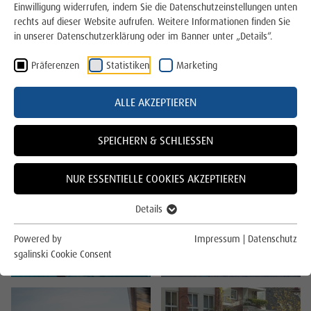
Einwilligung widerrufen, indem Sie die Datenschutzeinstellungen unten
Stadtwerke Lingen GmbH
rechts auf dieser Website aufrufen. Weitere Informationen finden Sie
in unserer Datenschutzerklärung oder im Banner unter „Details“.
Wirtschaftsbetriebe Lingen GmbH
Präferenzen
Statistiken
Marketing
Karriere
ALLE AKZEPTIEREN
LINUS LINGEN, LILI-BUS UND PARKEN
Ansprechpartner
Störung
SPEICHERN & SCHLIESSEN
MeinLingen App
NUR ESSENTIELLE COOKIES AKZEPTIEREN
News
Details
Für die Region
Powered by
Impressum
|
Datenschutz
sgalinski Cookie Consent
Für das Klima
Online Service und Formulare