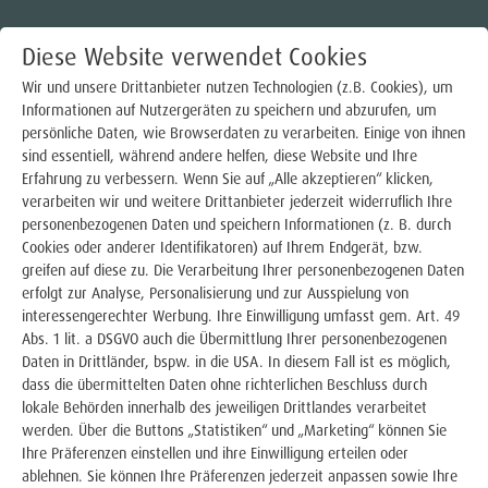
Diese Website verwendet Cookies
Wir und unsere Drittanbieter nutzen Technologien (z.B. Cookies), um
Informationen auf Nutzergeräten zu speichern und abzurufen, um
persönliche Daten, wie Browserdaten zu verarbeiten. Einige von ihnen
Strom
sind essentiell, während andere helfen, diese Website und Ihre
Erfahrung zu verbessern. Wenn Sie auf „Alle akzeptieren“ klicken,
Gas
verarbeiten wir und weitere Drittanbieter jederzeit widerruflich Ihre
WIRTSCHAFTSBETRIEBE
personenbezogenen Daten und speichern Informationen (z. B. durch
Wärme
Cookies oder anderer Identifikatoren) auf Ihrem Endgerät, bzw.
LINGEN GMBH
greifen auf diese zu. Die Verarbeitung Ihrer personenbezogenen Daten
Trinkwasser
erfolgt zur Analyse, Personalisierung und zur Ausspielung von
interessengerechter Werbung. Ihre Einwilligung umfasst gem. Art. 49
Abs. 1 lit. a DSGVO auch die Übermittlung Ihrer personenbezogenen
E-Mobilität
Daten in Drittländer, bspw. in die USA. In diesem Fall ist es möglich,
dass die übermittelten Daten ohne richterlichen Beschluss durch
Photovoltaik
lokale Behörden innerhalb des jeweiligen Drittlandes verarbeitet
werden. Über die Buttons „Statistiken“ und „Marketing“ können Sie
Über uns
Ihre Präferenzen einstellen und ihre Einwilligung erteilen oder
ablehnen. Sie können Ihre Präferenzen jederzeit anpassen sowie Ihre